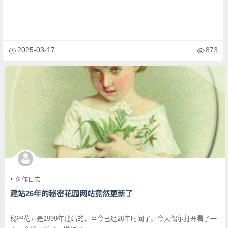
...
2025-03-17
873
创作日志
建站26年的秘密花园网站竟然更新了
秘密花园是1999年建站的，至今已经26年时间了。今天偶尔打开看了一