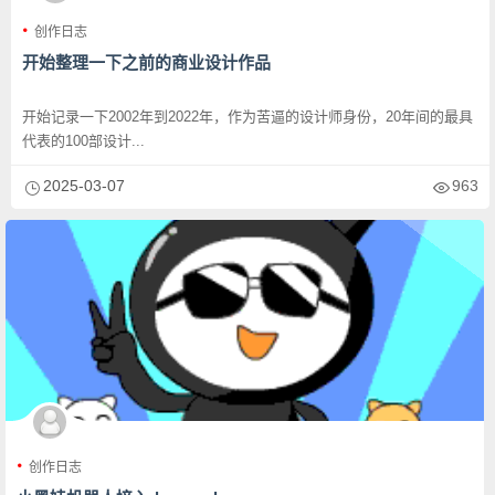
创作日志
开始整理一下之前的商业设计作品
开始记录一下2002年到2022年，作为苦逼的设计师身份，20年间的最具
代表的100部设计...
2025-03-07
963
创作日志