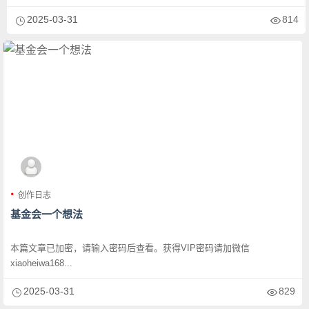
2025-03-31
814
创作日志
基金会一个想法
本篇文章已加密，请输入密码后查看。获得VIP密码请加微信
xiaoheiwa168...
2025-03-31
829