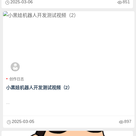
2025-03-06
851
创作日志
小黑娃机器人开发测试视频（2）
...
2025-03-05
897