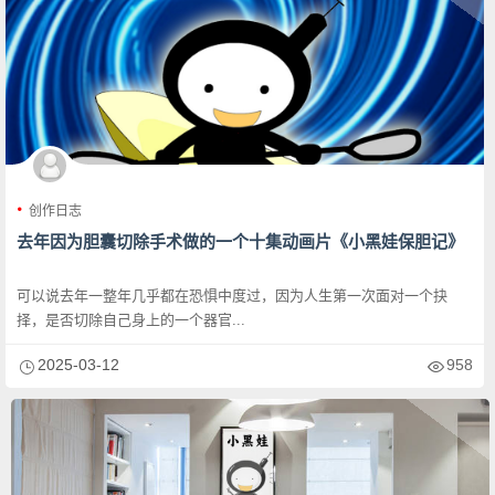
创作日志
去年因为胆囊切除手术做的一个十集动画片《小黑娃保胆记》
可以说去年一整年几乎都在恐惧中度过，因为人生第一次面对一个抉
择，是否切除自己身上的一个器官...
2025-03-12
958