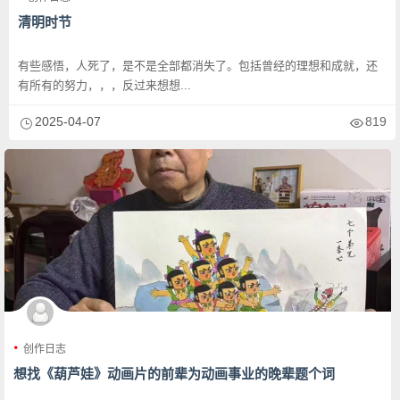
清明时节
有些感悟，人死了，是不是全部都消失了。包括曾经的理想和成就，还
有所有的努力，，，反过来想想...
2025-04-07
819
创作日志
想找《葫芦娃》动画片的前辈为动画事业的晚辈题个词