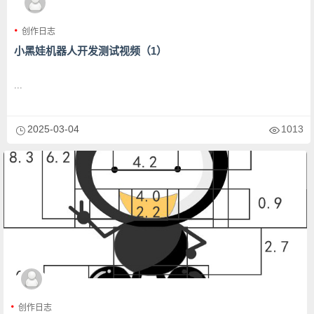
创作日志
小黑娃机器人开发测试视频（1）
...
2025-03-04
1013
创作日志