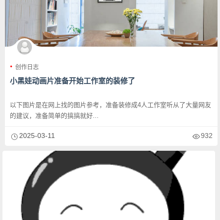
创作日志
小黑娃动画片准备开始工作室的装修了
以下图片是在网上找的图片参考，准备装修成4人工作室听从了大量网友
的建议，准备简单的搞搞就好...
2025-03-11
932