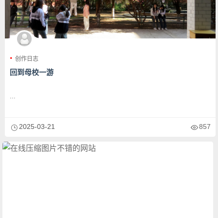
创作日志
回到母校一游
...
2025-03-21
857