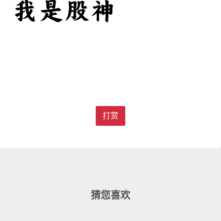
打赏
猜您喜欢