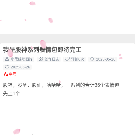
我是股神系列表情包即将完工
小黑娃动画片
创作日志
评论0次
2025-05-26
2025-05-26
股神，股圣，股仙，哈哈哈，一系列的合计36个表情包
先上1个