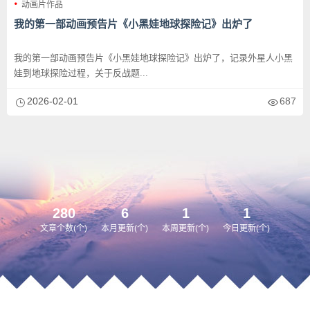
动画片作品
我的第一部动画预告片《小黑娃地球探险记》出炉了
我的第一部动画预告片《小黑娃地球探险记》出炉了，记录外星人小黑
娃到地球探险过程，关于反战题...
2026-02-01
687
280
6
1
1
文章个数(个)
本月更新(个)
本周更新(个)
今日更新(个)