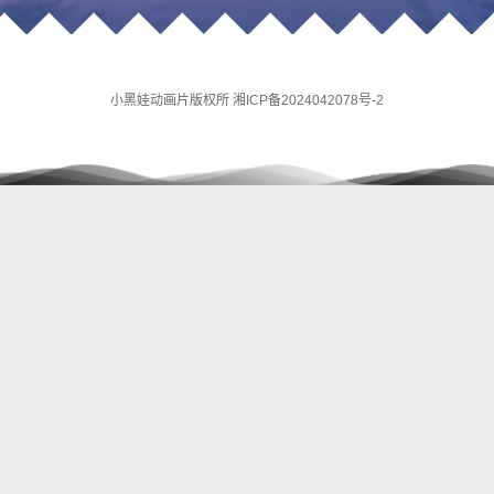
小黑娃动画片版权所
湘ICP备2024042078号-2