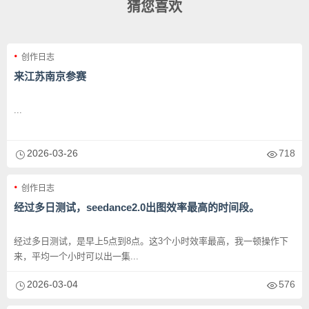
猜您喜欢
创作日志
来江苏南京参赛
...
2026-03-26
718
创作日志
经过多日测试，seedance2.0出图效率最高的时间段。
经过多日测试，是早上5点到8点。这3个小时效率最高，我一顿操作下
来，平均一个小时可以出一集...
2026-03-04
576