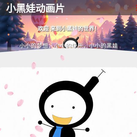
小黑娃动画片
欢迎 来到小黑娃的世界！
小小的梦想，小小的快乐，小小的黑娃