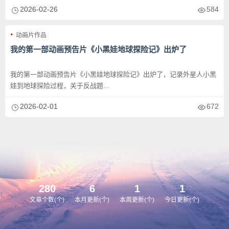
2026-02-26
584
动画片作品
我的第一部动画预告片《小黑娃地球探险记》出炉了
我的第一部动画预告片《小黑娃地球探险记》出炉了，记录外星人小黑
娃到地球探险过程，关于反战题...
2026-02-01
672
280
6
1
1
文章个数(个)
本月更新(个)
本周更新(个)
今日更新(个)