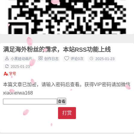
满足海外粉丝的需求，本站RSS功能上线
小黑娃动画片
创作日志
评论0次
2025-01-23
2025-01-23
本篇文章已加密，请输入密码后查看。获得VIP密码请加微信
xiaoheiwa168
打赏