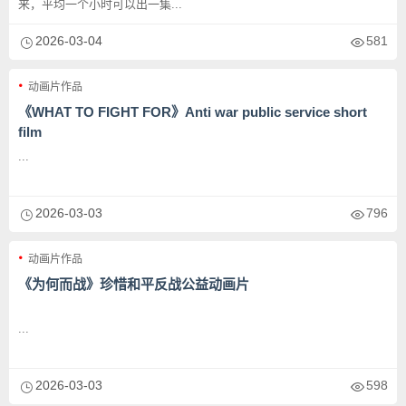
来，平均一个小时可以出一集...
2026-03-04
581
动画片作品
《WHAT TO FIGHT FOR》Anti war public service short
film
...
2026-03-03
796
动画片作品
《为何而战》珍惜和平反战公益动画片
...
2026-03-03
598