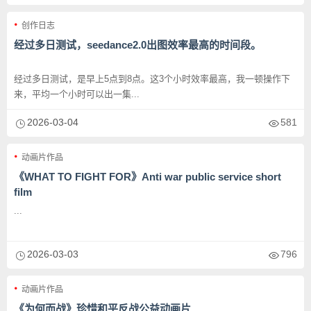
创作日志
经过多日测试，seedance2.0出图效率最高的时间段。
经过多日测试，是早上5点到8点。这3个小时效率最高，我一顿操作下
来，平均一个小时可以出一集...
2026-03-04
581
动画片作品
《WHAT TO FIGHT FOR》Anti war public service short
film
...
2026-03-03
796
动画片作品
《为何而战》珍惜和平反战公益动画片