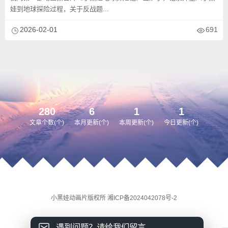
娃到地球探险过程，关于反战题...
2026-02-01
691
280
6
1
1
文章个数(个)
本月更新(个)
本周更新(个)
今日更新(个)
小黑娃动画片版权所
湘ICP备2024042078号-2
遇到问题？请给我们留言