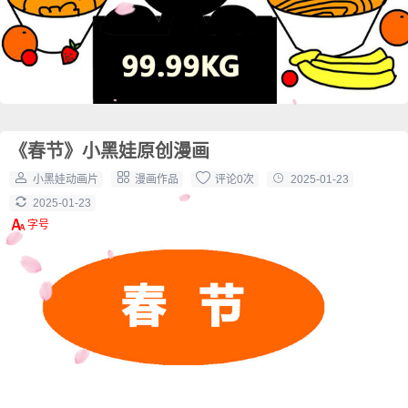
《春节》小黑娃原创漫画
小黑娃动画片
漫画作品
评论0次
2025-01-23
2025-01-23