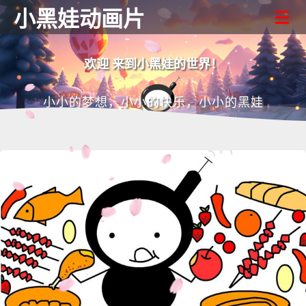
小黑娃动画片
欢迎 来到小黑娃的世界！
小小的梦想，小小的快乐，小小的黑娃