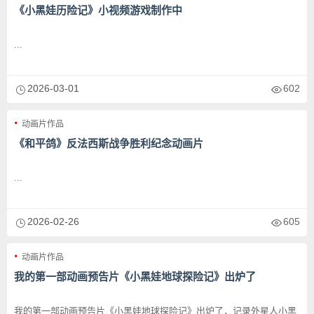
《小黑娃历险记》小视频游戏制作中
...
2026-03-01
602
动画片作品
《和平鸽》反法西斯战争胜利纪念动画片
...
2026-02-26
605
动画片作品
我的第一部动画预告片《小黑娃地球探险记》出炉了
我的第一部动画预告片《小黑娃地球探险记》出炉了，记录外星人小黑